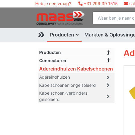
Heb je een vraag?
+31 299 39 1515
sa
Producten
Markten & Oplossing
Ad
Producten
Connectoren
Adereindhulzen Kabelschoenen
Adereindhulzen
Kabelschoenen ongeisoleerd
Kabelschoen-verbinders
geisoleerd