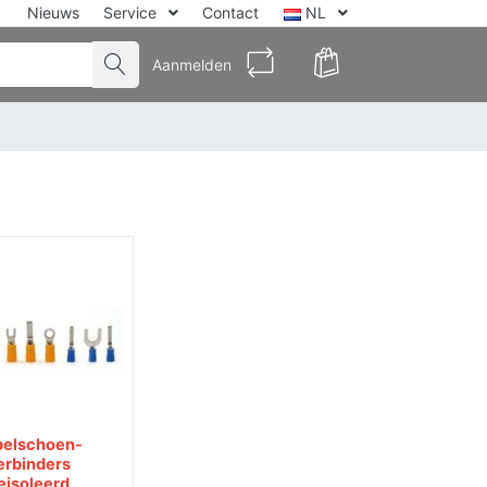
Nieuws
Service
Contact
NL
Aanmelden
belschoen-
erbinders
eisoleerd