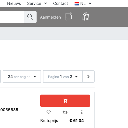
Nieuws
Service
Contact
NL
Aanmelden
24
1
2
per pagina
Pagina
van
10055635
Brutoprijs
€ 61,34