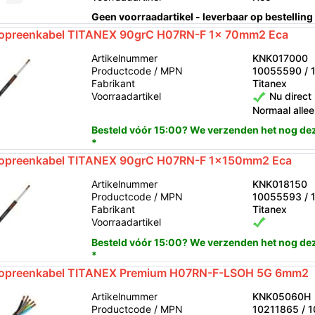
Geen voorraadartikel - leverbaar op bestelling
opreenkabel TITANEX 90grC H07RN-F 1x 70mm2 Eca
Artikelnummer
KNK017000
Productcode / MPN
10055590 / 
Fabrikant
Titanex
Voorraadartikel
Nu direct 
Normaal allee
Besteld vóór 15:00? We verzenden het nog de
*
opreenkabel TITANEX 90grC H07RN-F 1x150mm2 Eca
Artikelnummer
KNK018150
Productcode / MPN
10055593 / 
Fabrikant
Titanex
Voorraadartikel
Besteld vóór 15:00? We verzenden het nog de
*
opreenkabel TITANEX Premium H07RN-F-LSOH 5G 6mm2
Artikelnummer
KNK05060H
Productcode / MPN
10211865 / 