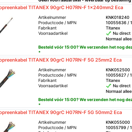
opreenkabel TITANEX 90grC H07RN-F 1x240mm2 Eca
Artikelnummer
KNK018240
Productcode / MPN
10055636 / 
Fabrikant
Titanex
Voorraadartikel
Nu direct 
Normaal allee
Besteld vóór 15:00? We verzenden het nog de
*
opreenkabel TITANEX 90grC H07RN-F 5G 25mm2 Eca
Artikelnummer
KNK052500
Productcode / MPN
10055627 / 
Fabrikant
Titanex
Voorraadartikel
Nu direct 
Normaal allee
Besteld vóór 15:00? We verzenden het nog de
*
opreenkabel TITANEX 90grC H07RN-F 5G 50mm2 Eca
Artikelnummer
KNK055000
Productcode / MPN
10055799 / 