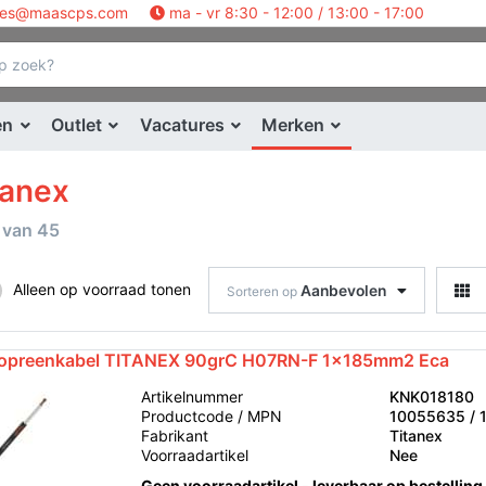
les@maascps.com
ma - vr 8:30 - 12:00 / 13:00 - 17:00
en
Outlet
Vacatures
Merken
tanex
van
45
Alleen op voorraad tonen
Aanbevolen
Sorteren op
opreenkabel TITANEX 90grC H07RN-F 1x185mm2 Eca
Artikelnummer
KNK018180
Productcode / MPN
10055635 / 
Fabrikant
Titanex
Voorraadartikel
Nee
Geen voorraadartikel - leverbaar op bestelling