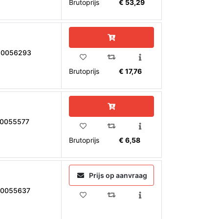
Brutoprijs
€ 53,29
10056293
Brutoprijs
€ 17,76
10055577
Brutoprijs
€ 6,58
Prijs op aanvraag
10055637