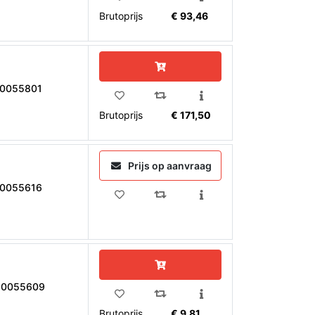
Brutoprijs
€ 93,46
10055801
Brutoprijs
€ 171,50
Prijs op aanvraag
10055616
10055609
Brutoprijs
€ 9,81