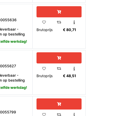
10055636
leverbaar -
Brutoprijs
€ 80,71
n op bestelling
zelfde werkdag!
10055627
leverbaar -
Brutoprijs
€ 48,51
n op bestelling
zelfde werkdag!
10055799