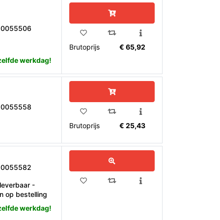
10055506
Brutoprijs
€ 65,92
zelfde werkdag!
10055558
Brutoprijs
€ 25,43
10055582
leverbaar -
n op bestelling
zelfde werkdag!