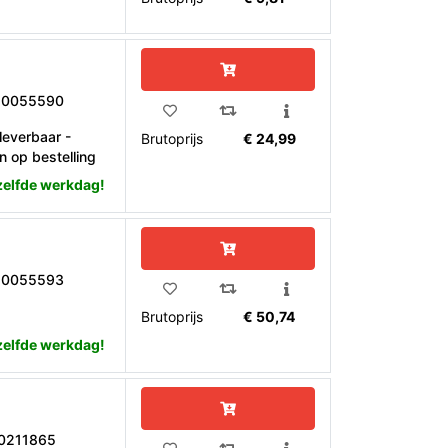
10055590
leverbaar -
Brutoprijs
€ 24,99
n op bestelling
zelfde werkdag!
10055593
Brutoprijs
€ 50,74
zelfde werkdag!
10211865