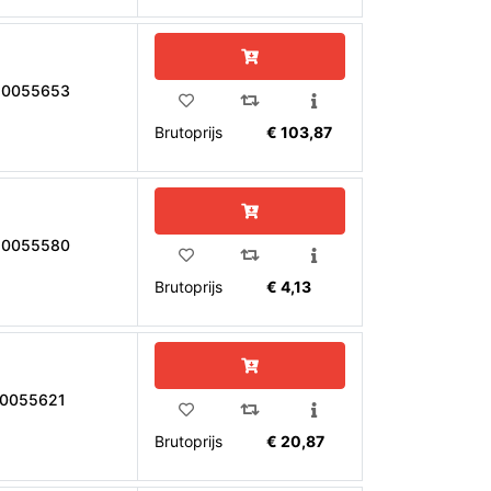
10055653
Brutoprijs
€ 103,87
10055580
Brutoprijs
€ 4,13
10055621
Brutoprijs
€ 20,87