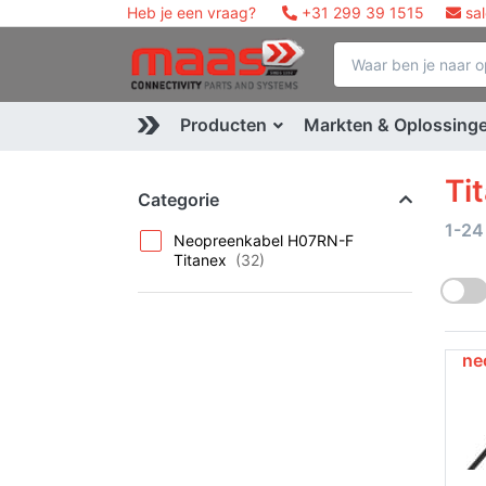
Heb je een vraag?
+31 299 39 1515
sa
Producten
Markten & Oplossing
Ti
Categorie
1-24
Neopreenkabel H07RN-F
Titanex
ne