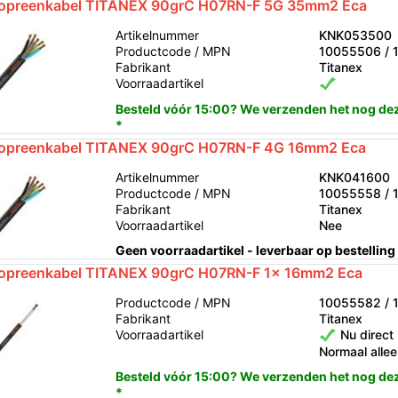
opreenkabel TITANEX 90grC H07RN-F 5G 35mm2 Eca
Artikelnummer
KNK053500
Productcode / MPN
10055506 / 
Fabrikant
Titanex
Voorraadartikel
Besteld vóór 15:00? We verzenden het nog de
*
opreenkabel TITANEX 90grC H07RN-F 4G 16mm2 Eca
Artikelnummer
KNK041600
Productcode / MPN
10055558 / 
Fabrikant
Titanex
Voorraadartikel
Nee
Geen voorraadartikel - leverbaar op bestelling
opreenkabel TITANEX 90grC H07RN-F 1x 16mm2 Eca
Productcode / MPN
10055582 / 
Fabrikant
Titanex
Voorraadartikel
Nu direct 
Normaal allee
Besteld vóór 15:00? We verzenden het nog de
*