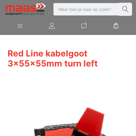
Red Line kabelgoot
3x55x55mm turn left